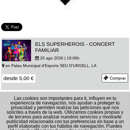
ELS SUPERHEROIS - CONCERT
FAMILIAR
25 ago 2026 | 19:00
h
en
Palau Municipal d'Esports
SEU D'URGELL, LA
desde
5,00
€
Comprar
EL SUBSTITUT - PEP PLAZA
Las cookies son importantes para ti, influyen en tu
experiencia de navegación, nos ayudan a proteger tu
27 ago 2026 | 22:00
h
privacidad y permiten realizar las peticiones que nos
solicites a través de la web. Utilizamos cookies propias y
en
Palau Municipal d'Esports
SEU D'URGELL,
de terceros para analizar nuestros servicios y mostrarte
LA
publicidad relacionada con tus preferencias en base a un
perfil elaborado con tus hábitos de navegación. Puedes