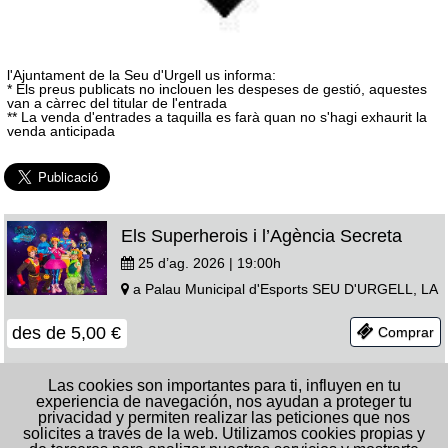
l'Ajuntament de la Seu d'Urgell us informa:
* Els preus publicats no inclouen les despeses de gestió, aquestes
van a càrrec del titular de l'entrada
** La venda d'entrades a taquilla es farà quan no s'hagi exhaurit la
venda anticipada
Els Superherois i l’Agència Secreta
25 d’ag. 2026 | 19:00
h
a
Palau Municipal d'Esports
SEU D'URGELL, LA
des de
5,00
€
Comprar
Las cookies son importantes para ti, influyen en tu
EL SUBSTITUT - PEP PLAZA
experiencia de navegación, nos ayudan a proteger tu
privacidad y permiten realizar las peticiones que nos
27 d’ag. 2026 | 22:00
h
solicites a través de la web. Utilizamos cookies propias y