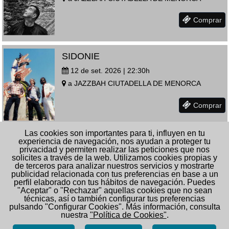
Comprar
SIDONIE
12 de set. 2026 | 22:30
h
a
JAZZBAH
CIUTADELLA DE MENORCA
Comprar
Las cookies son importantes para ti, influyen en tu
StOp,sToP! + Whoremagedon
experiencia de navegación, nos ayudan a proteger tu
privacidad y permiten realizar las peticiones que nos
10 d’oct. 2026 | 22:00
h
solicites a través de la web. Utilizamos cookies propias y
de terceros para analizar nuestros servicios y mostrarte
a
JAZZBAH
CIUTADELLA DE MENORCA
publicidad relacionada con tus preferencias en base a un
perfil elaborado con tus hábitos de navegación. Puedes
"Aceptar" o "Rechazar" aquellas cookies que no sean
Comprar
técnicas, así o también configurar tus preferencias
pulsando "Configurar Cookies". Más información, consulta
nuestra
"Política de Cookies"
.
JAZZBAH