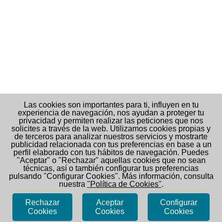
Las cookies son importantes para ti, influyen en tu
experiencia de navegación, nos ayudan a proteger tu
privacidad y permiten realizar las peticiones que nos
solicites a través de la web. Utilizamos cookies propias y
de terceros para analizar nuestros servicios y mostrarte
publicidad relacionada con tus preferencias en base a un
perfil elaborado con tus hábitos de navegación. Puedes
"Aceptar" o "Rechazar" aquellas cookies que no sean
técnicas, así o también configurar tus preferencias
pulsando "Configurar Cookies". Más información, consulta
nuestra
"Política de Cookies"
.
Rechazar
Aceptar
Configurar
serendipiaschool@gmail.com
Términos y condiciones
|
Cookies
Cookies
Cookies
Política de privacidad
|
Sobre