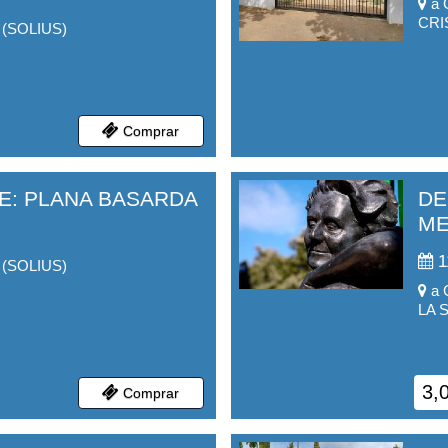
a
CRI
(
SOLIUS
)
Comprar
E: PLANA BASARDA
DE
ME
1
(
SOLIUS
)
a
LA 
3,
Comprar