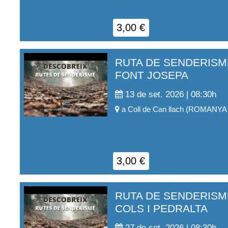
3,00
€
RUTA DE SENDERISM
FONT JOSEPA
13 de set. 2026 | 08:30
h
a
Coll de Can llach
(
ROMANYA 
3,00
€
RUTA DE SENDERISME
COLS I PEDRALTA
27 de set. 2026 | 08:30
h