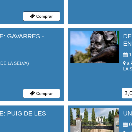
Comprar
E: GAVARRES -
DE
EN
1
DE LA SELVA
)
a
LA 
3,
Comprar
: PUIG DE LES
UN
0