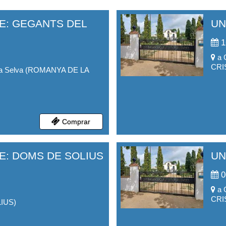
E: GEGANTS DEL
UN
1
a
CRI
a Selva
(
ROMANYA DE LA
Comprar
E: DOMS DE SOLIUS
UN
0
a
CRI
IUS
)