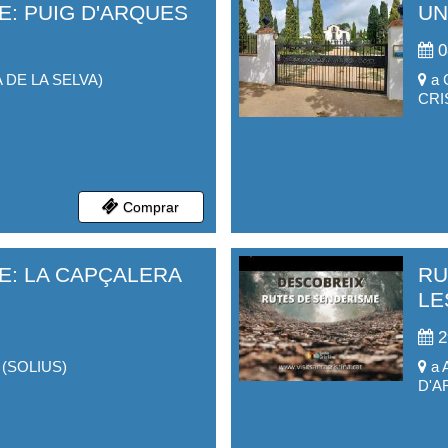
E: PUIG D'ARQUES
UN
0
DE LA SELVA
)
a
CRI
Comprar
E: LA CAPÇALERA
RU
LE
2
(
SOLIUS
)
a
D'A