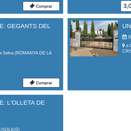
3,
Comprar
E: GEGANTS DEL
UN
0
a
CRI
a Selva
(
ROMANYA DE LA
Comprar
: L'OLLETA DE
(
SOLIUS
)