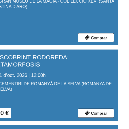
GRAN MUSEU DE LA MÀGIA - COL·LECCIÓ XEVI
(
SANTA
STINA D'ARO
)
Comprar
SCOBRINT RODOREDA:
TAMORFOSIS
1 d’oct. 2026 | 12:00
h
CEMENTIRI DE ROMANYÀ DE LA SELVA
(
ROMANYA DE
SELVA
)
00
€
Comprar