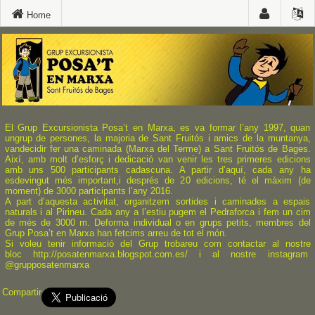
Home
El Grup Excursionista Posa’t en Marxa, es va formar l’any 1997, quan
ungrup de persones, la majoria de Sant Fruitós i amics de la muntanya,
vandecidir fer una caminada (Marxa del Terme) a Sant Fruitós de Bages.
Així, amb molt d’esforç i dedicació van venir les tres primeres edicions
amb uns 500 participants cadascuna. A partir d’aquí, cada any ha
esdevingut més important,i després de 20 edicions, té el màxim (de
moment) de 3000 participants l’any 2016.
A part d’aquesta activitat, organitzem sortides i caminades a espais
naturals i al Pirineu.
Cada any a l’estiu pugem el Pedraforca i fem un cim
de més de 3000 m. Deforma individual o en grups petits, membres del
Grup Posa’t en Marxa han fetcims arreu de tot el món.
Si voleu tenir informació del Grup trobareu com contactar al nostre
bloc http://posatenmarxa.blogspot.com.es/ i al nostre instagram
@grupposatenmarxa
Compartir