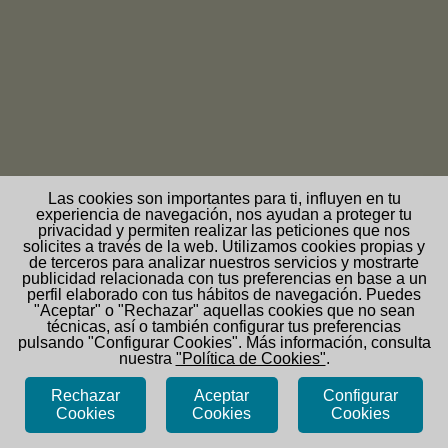
Las cookies son importantes para ti, influyen en tu
experiencia de navegación, nos ayudan a proteger tu
privacidad y permiten realizar las peticiones que nos
solicites a través de la web. Utilizamos cookies propias y
de terceros para analizar nuestros servicios y mostrarte
publicidad relacionada con tus preferencias en base a un
perfil elaborado con tus hábitos de navegación. Puedes
"Aceptar" o "Rechazar" aquellas cookies que no sean
técnicas, así o también configurar tus preferencias
pulsando "Configurar Cookies". Más información, consulta
nuestra
"Política de Cookies"
.
GRUP EXCURSIONISTA POSA´T EN MARXA
Rechazar
Aceptar
Configurar
C/ SANT VALENTÍ, 20-22, BLOC B, 1r.2a.
- SANT FRUITOS DE BAGES
Cookies
Cookies
Cookies
08272
BARCELONA
grupposatenmarxa@gmail.com
/ 646545254