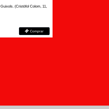
Guixols. (Cristòfol Colom, 11,
Comprar