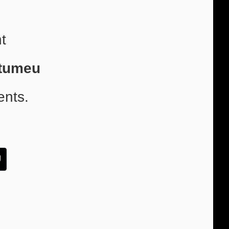
t
rtumeu
ents.
U