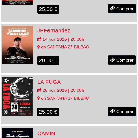
25,00
€
Comprar
JPFernandez
14 nov 2026 | 20:30
h
en
SANTANA 27
BILBAO
20,00
€
Comprar
LA FUGA
28 nov 2026 | 20:00
h
en
SANTANA 27
BILBAO
25,00
€
Comprar
CAMIN