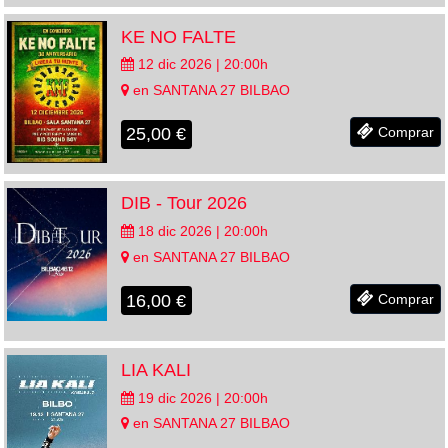
KE NO FALTE
12 dic 2026 | 20:00
h
en
SANTANA 27
BILBAO
25,00
€
Comprar
DIB - Tour 2026
18 dic 2026 | 20:00
h
en
SANTANA 27
BILBAO
16,00
€
Comprar
LIA KALI
19 dic 2026 | 20:00
h
en
SANTANA 27
BILBAO