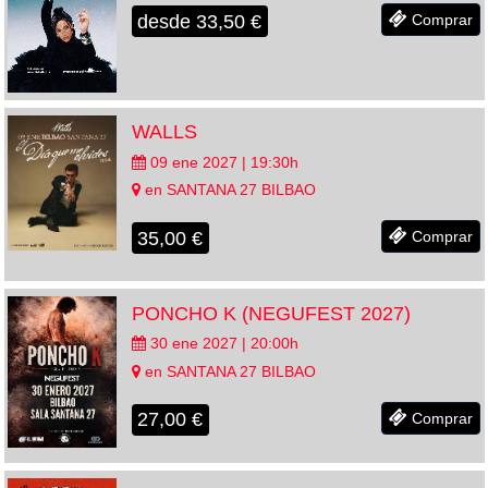
desde
33,50
€
Comprar
WALLS
09 ene 2027 | 19:30
h
en
SANTANA 27
BILBAO
35,00
€
Comprar
PONCHO K (NEGUFEST 2027)
30 ene 2027 | 20:00
h
en
SANTANA 27
BILBAO
27,00
€
Comprar