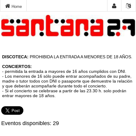
Home
DISCOTECA:
PROHIBIDA LA ENTRADA A MENORES DE 18 AÑOS.
CONCIERTOS:
- permitida la entrada a mayores de 16 años cumplidos con DNI.
- Los menores de 16 sólo puede entrar acompañados de su padre,
madre o tutor todos con DNI o pasaporte que demuestre la relación
y que deberán acompañarle durante todo el concierto.
- Si el concierto se celebrase a partir de las 23.30 h. solo podrán
entrar mayores de 18 años.
Eventos disponibles: 29