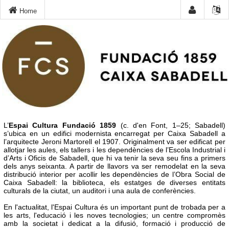
Home
L’
Espai Cultura Fundació 1859
(c. d'en Font, 1–25; Sabadell)
s’ubica en un edifici modernista encarregat per Caixa Sabadell a
l’arquitecte Jeroni Martorell el 1907. Originalment va ser edificat per
allotjar les aules, els tallers i les dependències de l’Escola Industrial i
d’Arts i Oficis de Sabadell, que hi va tenir la seva seu fins a primers
dels anys seixanta. A partir de llavors va ser remodelat en la seva
distribució interior per acollir les dependències de l’Obra Social de
Caixa Sabadell: la biblioteca, els estatges de diverses entitats
culturals de la ciutat, un auditori i una aula de conferències.
En l'actualitat, l'Espai Cultura és un important punt de trobada per a
les arts, l'educació i les noves tecnologies; un centre compromès
amb la societat i dedicat a la difusió, formació i producció de