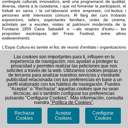
continguts culturals innovadors, amb una programació de
qualitat,
diversa, oberta a la ciutadania, i que vol fomentar la participació, el
treball en xarxa i la col·laboració entre empreses, col·lectius i
persones amb interessos comuns. Al llarg del curs trobaràs
exposicions, tallers, espectacles familiars, cicles de cinema,
activitats per a escoles, visites al patrimoni modernista de la
Fundació 1859 Caixa Sabadell o
—
als vespres d'estiu
—
les
propostes escèniques del Fresc Festival
, entre altres
esdeveniments.
L'Espai Cultura és també el lloc de reunió d'entitats i organitzacions
locals, que utilitzen els diferents espais del centre per celebrar les
seves activitats. Disposa de sales d'exposicions, auditoris, aules i un
Las cookies son importantes para ti, influyen en tu
jardí amb amfiteatre.
experiencia de navegación, nos ayudan a proteger tu
privacidad y permiten realizar las peticiones que nos
solicites a través de la web. Utilizamos cookies propias y
de terceros para analizar nuestros servicios y mostrarte
publicidad relacionada con tus preferencias en base a un
perfil elaborado con tus hábitos de navegación. Puedes
"Aceptar" o "Rechazar" aquellas cookies que no sean
técnicas, así o también configurar tus preferencias
pulsando "Configurar Cookies". Más información, consulta
nuestra
"Política de Cookies"
.
ESPAI CULTURA FUNDACIÓ 1859
Rechazar
Aceptar
Configurar
C/ D'EN FONT, 25
- SABADELL
08201
BARCELONA
Cookies
Cookies
Cookies
espaicultura@fundaciosabadell.cat
/ 937286650