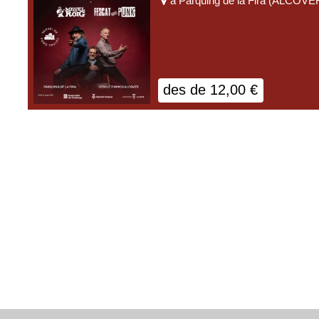
a
Pàrquing de la Fira
(
ALCOVE
des de
12,00
€