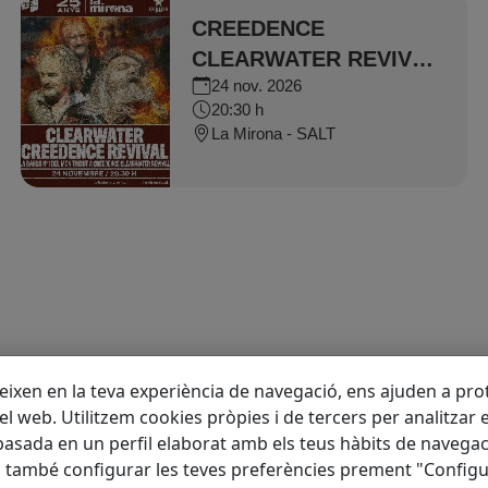
CREEDENCE
CLEARWATER REVIVAL
24 nov. 2026
- La Banda Nº 1 del món
20:30 h
tribut a Creedence
La Mirona - SALT
Clearwater Revival
eixen en la teva experiència de navegació, ens ajuden a prote
 del web. Utilitzem cookies pròpies i de tercers per analitzar 
asada en un perfil elaborat amb els teus hàbits de navegac
m també configurar les teves preferències prement "Configu