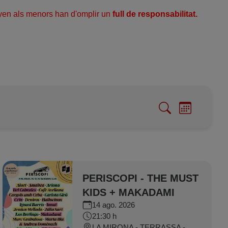
en als menors han d'omplir un
full de r
esponsabilitat
.
PERISCOPI - THE MUST
KIDS + MAKADAMI
14 ago. 2026
21:30 h
LA MIRONA - TERRASSA - SALT