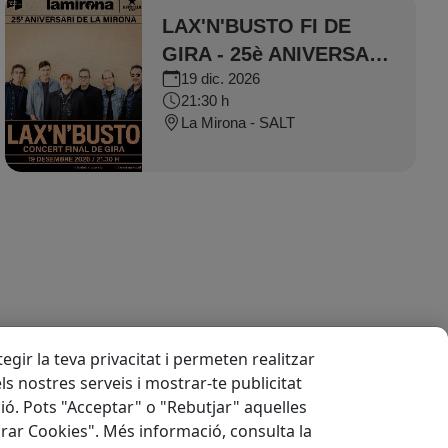
LAX'N'BUSTO FI DE
GIRA - 25è ANIVERSARI
19 dic. 2026
LA MIRONA
21:30 h
La Mirona - SALT
gir la teva privacitat i permeten realitzar
els nostres serveis i mostrar-te publicitat
ió. Pots "Acceptar" o "Rebutjar" aquelles
rar Cookies". Més informació, consulta la