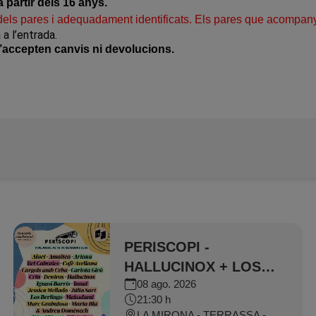
a partir dels 16 anys.
ls pares i adequadament identificats. Els pares que acompany
a l’entrada.
’accepten canvis ni devolucions.
PERISCOPI -
HALLUCINOX + LOS
08 ago. 2026
BERLINGOS
21:30 h
LA MIRONA - TERRASSA - SALT