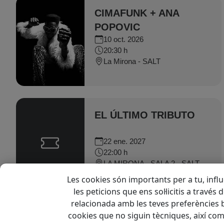
CIMAFUNK + ANA
POPOVIC
10 oct. 2026
20:30 h
La Mirona - SALT
EL ÚLTIMO TRIBUTO
22 ene. 2027
22:00 h
LA MIRONA - SALA 2 - SALT
Les cookies són importants per a tu, influ
les peticions que ens sol·licitis a través
relacionada amb les teves preferències b
cookies que no siguin tècniques, així co