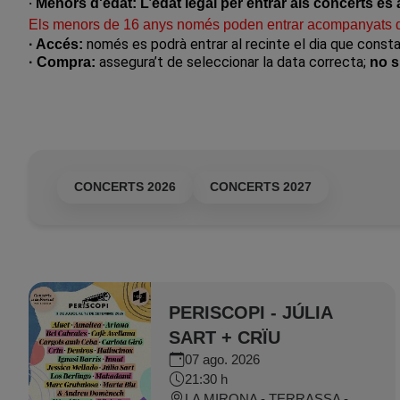
·
Menors d'edat: L’edat legal per entrar als concerts és 
Els menors de 16 anys només poden entrar acompanyats de
només es podrà entrar al recinte el dia que consta 
· Accés:
assegura’t de seleccionar la data correcta;
· Compra:
no s
CONCERTS
CONCERTS 2026
CONCERTS 2027
PERISCOPI - JÚLIA
SART + CRÏU
07 ago. 2026
21:30 h
LA MIRONA - TERRASSA - SALT