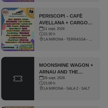
PERISCOPI - CAFÈ
AVELLANA + CARGOLS
11 sept. 2026
AMB CEBA
21:30 h
LA MIRONA - TERRASSA - SALT
MOONSHINE WAGON +
ARNAU AND THE
26 sept. 2026
HONKY TONK LOSERS
21:00 h
LA MIRONA - SALA 2 - SALT