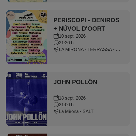
PERISCOPI - DENIROS
+ NÚVOL D'OORT
10 sept. 2026
21:30 h
LA MIRONA - TERRASSA - SALT
JOHN POLLÕN
18 sept. 2026
21:00 h
La Mirona - SALT