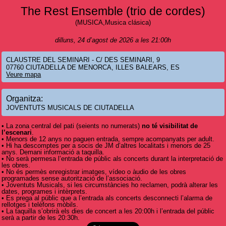
The Rest Ensemble (trio de cordes)
(MUSICA,Musica clásica)
dilluns, 24 d’agost de 2026 a les 21:00h
CLAUSTRE DEL SEMINARI - C/ DES SEMINARI, 9
07760 CIUTADELLA DE MENORCA, ILLES BALEARS, ES
Veure mapa
Organitza:
JOVENTUTS MUSICALS DE CIUTADELLA
• La zona central del pati (seients no numerats)
no té visibilitat de
l’escenari
.
• Menors de 12 anys no paguen entrada, sempre acompanyats per adult.
• Hi ha descomptes per a socis de JM d’altres localitats i menors de 25
anys. Demani informació a taquilla.
• No serà permesa l’entrada de públic als concerts durant la interpretació de
les obres.
• No és permès enregistrar imatges, vídeo o àudio de les obres
programades sense autorització de l’associació.
• Joventuts Musicals, si les circumstàncies ho reclamen, podrà alterar les
dates, programes i intèrprets.
• Es prega al públic que a l’entrada als concerts desconnecti l’alarma de
rellotges i telèfons mòbils.
• La taquilla s’obrirà els dies de concert a les 20:00h i l’entrada del públic
serà a partir de les 20:30h.