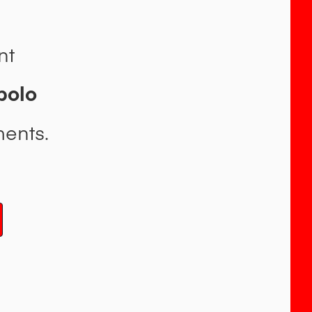
nt
polo
ents.