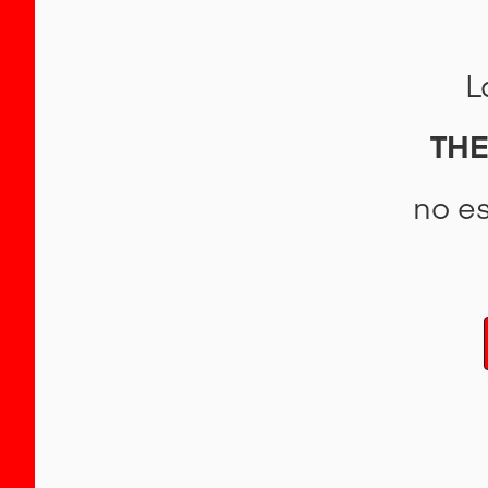
L
THE
no e