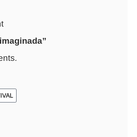
t
 imaginada”
ents.
TIVAL