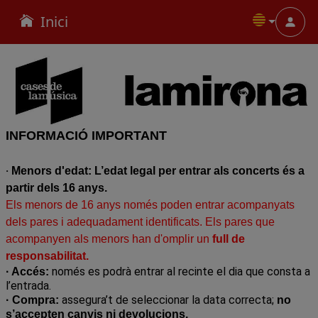
Inici
Menu
INFORMACIÓ IMPORTANT
·
Menors d'edat: L’edat legal per entrar als concerts és a
partir dels 16 anys.
Els menors de 16 anys només poden entrar acompanyats
dels pares i adequadament identificats. Els pares que
acompanyen als menors han d'omplir un
full de
r
esponsabilitat
.
només es podrà entrar al recinte el dia que consta a
· Accés:
l’entrada.
assegura’t de seleccionar la data correcta;
· Compra:
no
s’accepten canvis ni devolucions.