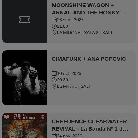
MOONSHINE WAGON +
ARNAU AND THE HONKY
TONK LOSERS
26 sept. 2026
21:00 h
LA MIRONA - SALA 2 - SALT
CIMAFUNK + ANA POPOVIC
10 oct. 2026
20:30 h
La Mirona - SALT
CREEDENCE CLEARWATER
REVIVAL - La Banda Nº 1 del
món tribut a Creedence
24 nov. 2026