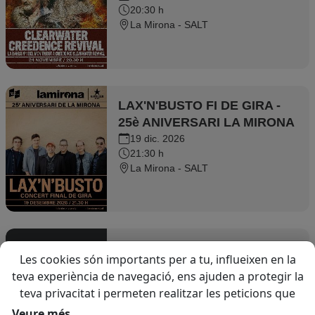
20:30 h
Clearwater Revival
La Mirona - SALT
LAX'N'BUSTO FI DE GIRA -
25è ANIVERSARI LA MIRONA
19 dic. 2026
21:30 h
La Mirona - SALT
EL ÚLTIMO TRIBUTO
Les cookies són importants per a tu, influeixen en la
teva experiència de navegació, ens ajuden a protegir la
22 ene. 2027
teva privacitat i permeten realitzar les peticions que
22:00 h
ens sol·licitis a través del web. Utilitzem cookies
LA MIRONA - SALA 2 - SALT
Veure més