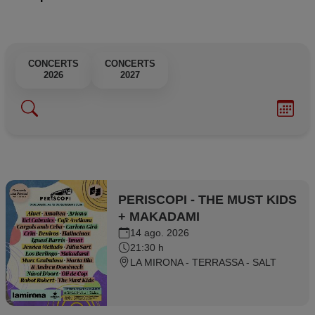
CONCERTS
CONCERTS
CONCERTS
2026
2027
PERISCOPI - THE MUST KIDS
+ MAKADAMI
14 ago. 2026
21:30 h
LA MIRONA - TERRASSA - SALT