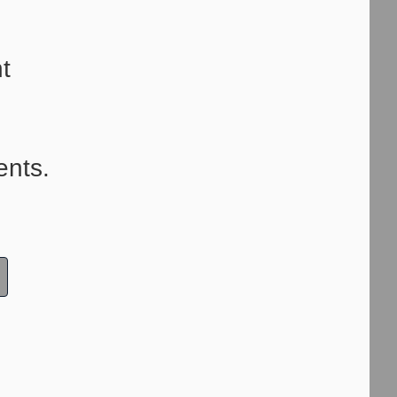
t
ents.