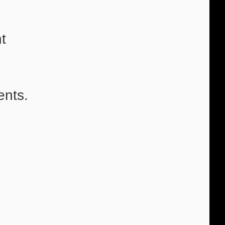
t
ents.