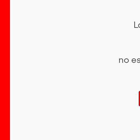
L
no e