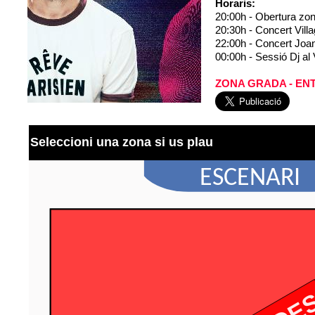
Horaris:
20:00h -
Obertura zon
20:30h -
Concert Vill
22:00h -
Concert Joa
00:00h - Sessió Dj al 
ZONA GRADA - EN
Seleccioni una zona si us plau
E
S
C
E
N
A
R
I