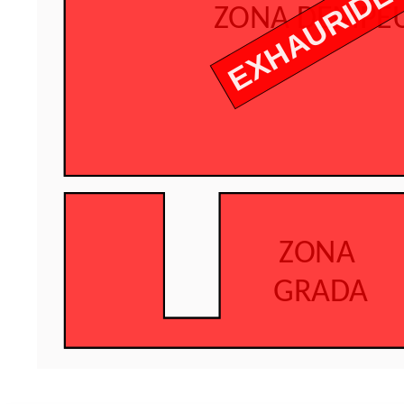
EXHAURIDE
Z
O
N
A
D
E
M
P
E
Z
O
N
A
G
R
A
D
A