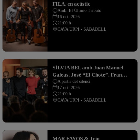
FILA, en acústic
Amb: El Último Tributo
16 oct. 2026
21:00 h
CAVA URPI - SABADELL
SÍLVIA BEL amb Juan Manuel
Galeas, José “El Chote”, Fran
León
A partir del silenci
17 oct. 2026
21:00 h
CAVA URPI - SABADELL
MAR FAYOS & Trio