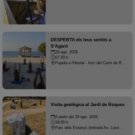
DESPERTA els teus sentits a
S'Agaró
29 ago. 2026
07:30 h
Pujada a l'Hostal - Inici del Camí de Ronda de S'Agaró, S'Agaró - S'AGARO
Visita geològica al Jardí de Roques
A partir del 29 ago. 2026
19:00 h
Parc dels Estanys (entrada Av. Luxemburg amb Av. Paris - PLATJA D'ARO