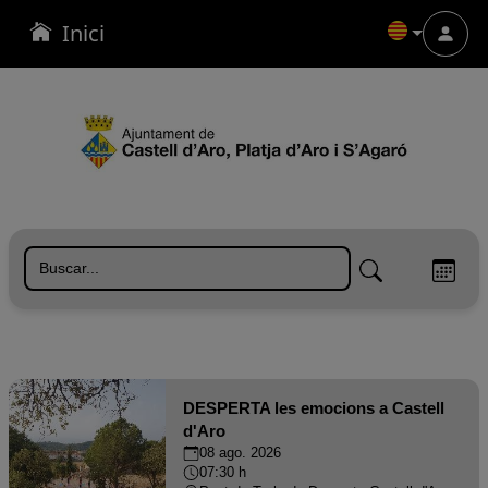
Inici
Menu
ONLINE
DESPERTA les emocions a Castell
d'Aro
08 ago. 2026
07:30 h