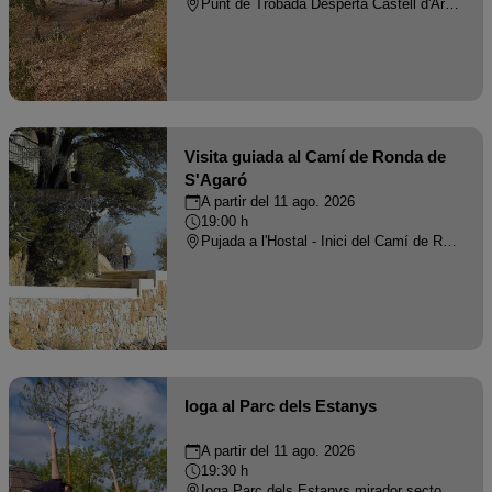
Punt de Trobada Desperta Castell d'Aro - CASTELL-PLATJA D'ARO
Visita guiada al Camí de Ronda de
S'Agaró
A partir del 11 ago. 2026
19:00 h
Pujada a l'Hostal - Inici del Camí de Ronda de S'Agaró, S'Agaró - S'AGARO
Ioga al Parc dels Estanys
A partir del 11 ago. 2026
19:30 h
Ioga Parc dels Estanys mirador sector Ridaura - PLATJA D'ARO