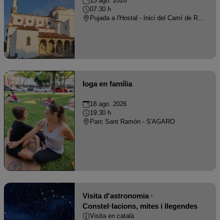
15 ago. 2026
07:30 h
Pujada a l'Hostal - Inici del Camí de Ronda de S'Agaró, S'Agaró - S'AGARO
Ioga en família
18 ago. 2026
19:30 h
Parc Sant Ramón - S'AGARO
Visita d'astronomia ·
Constel·lacions, mites i llegendes
Visita en català