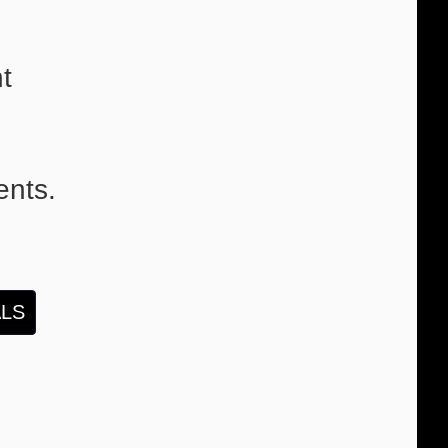
t
ents.
ALS