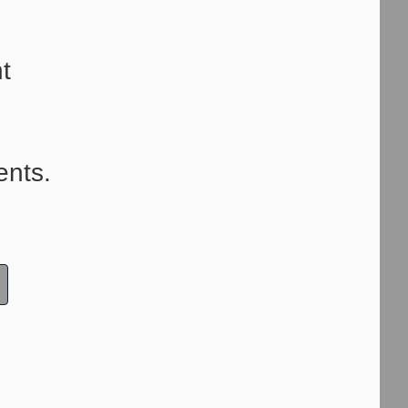
t
ents.