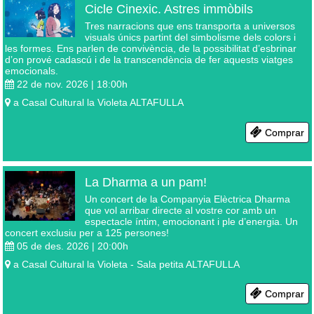
Cicle Cinexic. Astres immòbils
Tres narracions que ens transporta a universos
visuals únics partint del simbolisme dels colors i
les formes. Ens parlen de convivència, de la possibilitat d’esbrinar
d’on prové cadascú i de la transcendència de fer aquests viatges
emocionals.
22 de nov. 2026 | 18:00
h
a
Casal Cultural la Violeta
ALTAFULLA
Comprar
La Dharma a un pam!
Un concert de la Companyia Elèctrica Dharma
que vol arribar directe al vostre cor amb un
espectacle íntim, emocionant i ple d’energia. Un
concert exclusiu per a 125 persones!
05 de des. 2026 | 20:00
h
a
Casal Cultural la Violeta - Sala petita
ALTAFULLA
Comprar