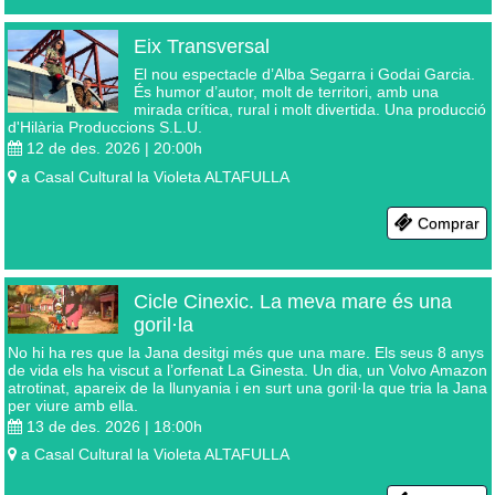
Eix Transversal
El nou espectacle d’Alba Segarra i Godai Garcia.
És humor d’autor, molt de territori, amb una
mirada crítica, rural i molt divertida. Una producció
d'Hilària Produccions S.L.U.
12 de des. 2026 | 20:00
h
a
Casal Cultural la Violeta
ALTAFULLA
Comprar
Cicle Cinexic. La meva mare és una
goril·la
No hi ha res que la Jana desitgi més que una mare. Els seus 8 anys
de vida els ha viscut a l’orfenat La Ginesta. Un dia, un Volvo Amazon
atrotinat, apareix de la llunyania i en surt una goril·la que tria la Jana
per viure amb ella.
13 de des. 2026 | 18:00
h
a
Casal Cultural la Violeta
ALTAFULLA