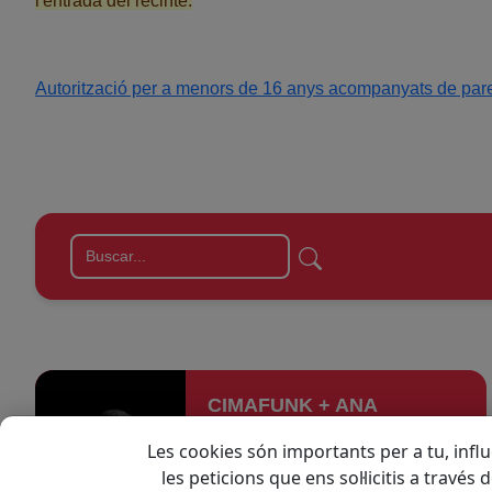
l'entrada del recinte.
Autorització per a menors de 16 anys acompanyats de pare/
ONLINE
CIMAFUNK + ANA
POPOVIC
Les cookies són importants per a tu, influ
10 oct. 2026
les peticions que ens sol·licitis a través
20:30 h