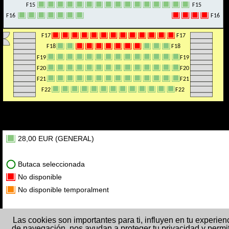
F15
F15
F15
F15
F16
F16
F16
F16
F17
F17
F17
F17
F18
F18
F18
F18
F19
F19
F19
F19
F20
F20
F20
F20
F21
F21
F21
F21
F22
F22
F22
F22
28,00 EUR (GENERAL)
Butaca seleccionada
No disponible
No disponible temporalment
Las cookies son importantes para ti, influyen en tu experien
de navegación, nos ayudan a proteger tu privacidad y permi