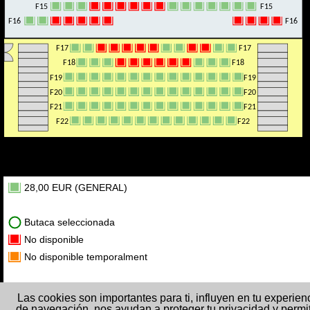
F15
F15
F15
F15
F16
F16
F16
F16
F17
F17
F17
F17
F18
F18
F18
F18
F19
F19
F19
F19
F20
F20
F20
F20
F21
F21
F21
F21
F22
F22
F22
F22
28,00 EUR (GENERAL)
Butaca seleccionada
No disponible
No disponible temporalment
Las cookies son importantes para ti, influyen en tu experien
de navegación, nos ayudan a proteger tu privacidad y permi