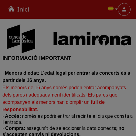
Inici
Menu
INFORMACIÓ IMPORTANT
·
Menors d'edat: L’edat legal per entrar als concerts és a
partir dels 16 anys.
Els menors de 16 anys només poden entrar acompanyats
dels pares i adequadament identificats. Els pares que
acompanyen als menors han d'omplir un
full de
r
esponsabilitat
.
només es podrà entrar al recinte el dia que consta a
· Accés:
l’entrada.
assegura’t de seleccionar la data correcta;
· Compra:
no
s’accepten canvis ni devolucions.