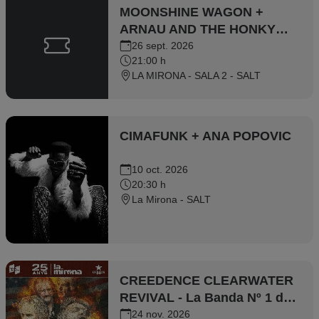
MOONSHINE WAGON +
ARNAU AND THE HONKY
TONK LOSERS
26 sept. 2026
21:00 h
LA MIRONA - SALA 2 - SALT
CIMAFUNK + ANA POPOVIC
10 oct. 2026
20:30 h
La Mirona - SALT
CREEDENCE CLEARWATER
REVIVAL - La Banda Nº 1 del
món tribut a Creedence
24 nov. 2026