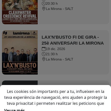
20:30 h
Clearwater Revival
La Mirona - SALT
LAX'N'BUSTO FI DE GIRA -
25è ANIVERSARI LA MIRONA
19 dic. 2026
21:30 h
La Mirona - SALT
EL ÚLTIMO TRIBUTO
Les cookies són importants per a tu, influeixen en la
teva experiència de navegació, ens ajuden a protegir la
22 ene. 2027
teva privacitat i permeten realitzar les peticions que
22:00 h
ens sol·licitis a través del web. Utilitzem cookies
LA MIRONA - SALA 2 - SALT
Veure més