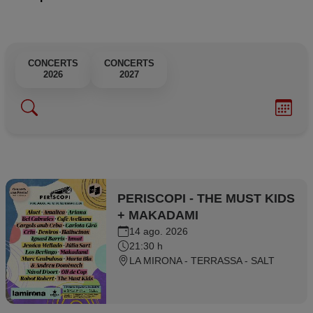
CONCERTS
CONCERTS
CONCERTS
2026
2027
PERISCOPI - THE MUST KIDS
+ MAKADAMI
14 ago. 2026
21:30 h
LA MIRONA - TERRASSA - SALT