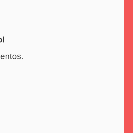
ol
entos.