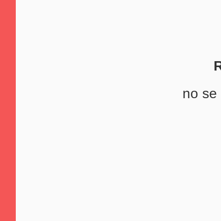
R
no se