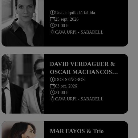
Una aniquilació fallida
25 sept. 2026
21:00 h
CAVA URPI - SABADELL
DAVID VERDAGUER &
OSCAR MACHANCOSES,
piano
DOS SEÑOROS
03 oct. 2026
21:00 h
CAVA URPI - SABADELL
MAR FAYOS & Trio