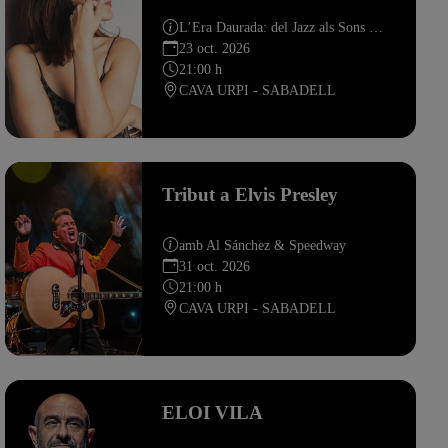
L’Era Daurada: del Jazz als Sons del Brasil
23 oct. 2026
21:00 h
CAVA URPI - SABADELL
Tribut a Elvis Presley
amb Al Sánchez & Speedway
31 oct. 2026
21:00 h
CAVA URPI - SABADELL
ELOI VILA