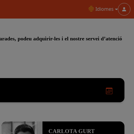
Idiomes
Menu
arades, podeu adquirir-les i el nostre servei d’atenció
CARLOTA GURT