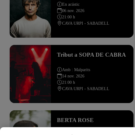
En acústic
06 nov. 2026
21:00 h
CAVA URPI - SABADELL
Tribut a SOPA DE CABRA
Amb : Malparits
14 nov. 2026
21:00 h
CAVA URPI - SABADELL
BERTA ROSE