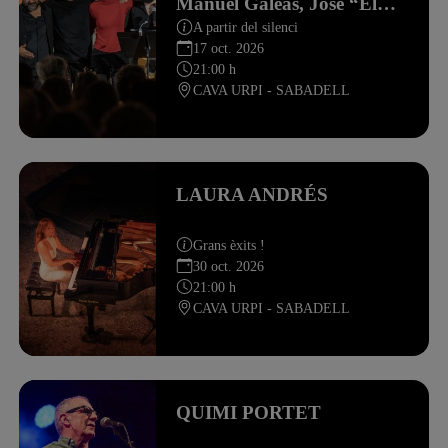
Manuel Galeas, José “El
Chote”, Fran León
A partir del silenci
17 oct. 2026
21:00 h
CAVA URPI - SABADELL
LAURA ANDRÉS
Grans èxits !
30 oct. 2026
21:00 h
CAVA URPI - SABADELL
QUIMI PORTET