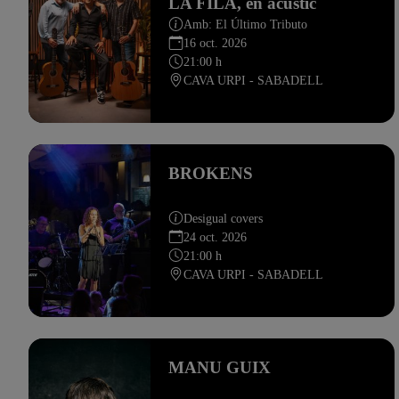
LA FILA, en acústic
Amb: El Último Tributo
16 oct. 2026
21:00 h
CAVA URPI - SABADELL
BROKENS
Desigual covers
24 oct. 2026
21:00 h
CAVA URPI - SABADELL
MANU GUIX