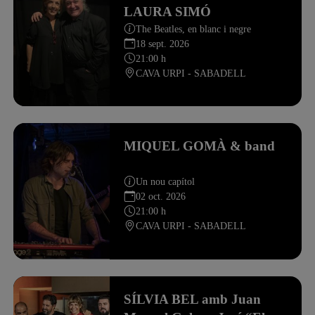
LAURA SIMÓ
The Beatles, en blanc i negre
18 sept. 2026
21:00 h
CAVA URPI - SABADELL
MIQUEL GOMÀ & band
Un nou capítol
02 oct. 2026
21:00 h
CAVA URPI - SABADELL
SÍLVIA BEL amb Juan