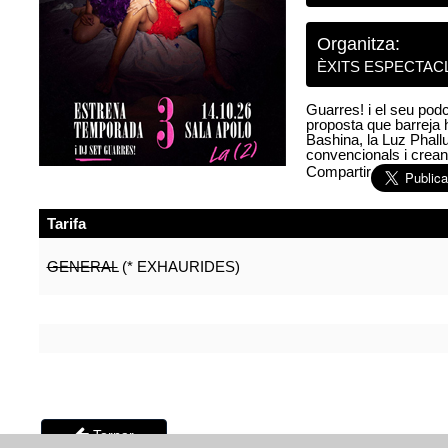
Organitza:
ÈXITS ESPECTACL
Guarres! i el seu pod
proposta que barreja 
Bashina, la Luz Phall
convencionals i creant
Compartir
Tarifa
GENERAL
(*
EXHAURIDES
)
Tornar