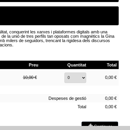
itat, conquerint les xarxes i plataformes digitals amb una
 de la unió de tres perfils tan oposats com magnètics la Gina
b milers de seguidors, trencant la rigidesa dels discursos
racions.
Preu
Quantitat
Total
10,00 €
0,00 €
Despeses de gestió
0,00 €
Total
0,00 €
Continuar