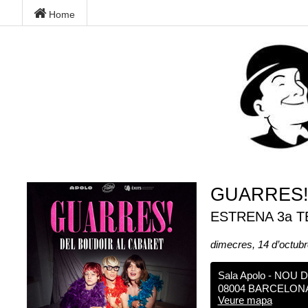
Home
GUARRES! D
ESTRENA 3a T
dimecres, 14 d’octubr
Sala Apolo - NOU 
08004 BARCELON
Veure mapa