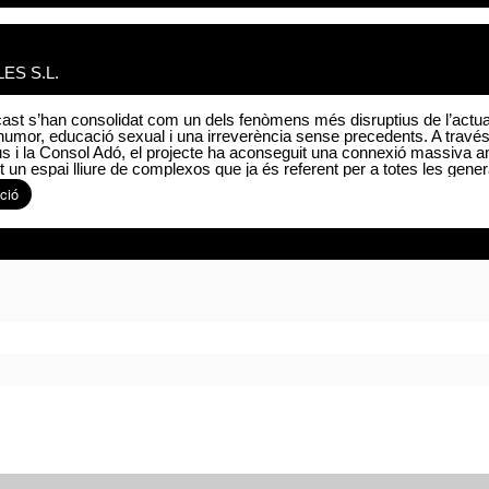
ES S.L.
cast s’han consolidat com un dels fenòmens més disruptius de l’actual
humor, educació sexual i una irreverència sense precedents. A través
us i la Consol Adó, el projecte ha aconseguit una connexió massiva am
 un espai lliure de complexos que ja és referent per a totes les gene