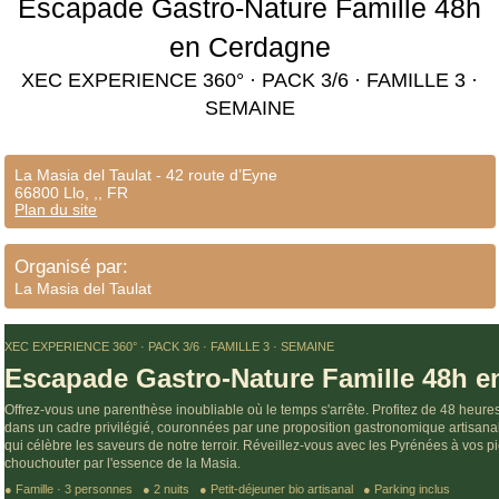
Escapade Gastro-Nature Famille 48h
en Cerdagne
XEC EXPERIENCE 360° · PACK 3/6 · FAMILLE 3 ·
SEMAINE
La Masia del Taulat - 42 route d’Eyne
66800 Llo, ,, FR
Plan du site
Organisé par:
La Masia del Taulat
XEC EXPERIENCE 360° · PACK 3/6 · FAMILLE 3 · SEMAINE
Escapade Gastro-Nature Famille 48h 
Offrez-vous une parenthèse inoubliable où le temps s'arrête. Profitez de 48 heure
dans un cadre privilégié, couronnées par une proposition gastronomique artisanal
qui célèbre les saveurs de notre terroir. Réveillez-vous avec les Pyrénées à vos p
chouchouter par l'essence de la Masia.
● Famille · 3 personnes ● 2 nuits ● Petit-déjeuner bio artisanal ● Parking inclus