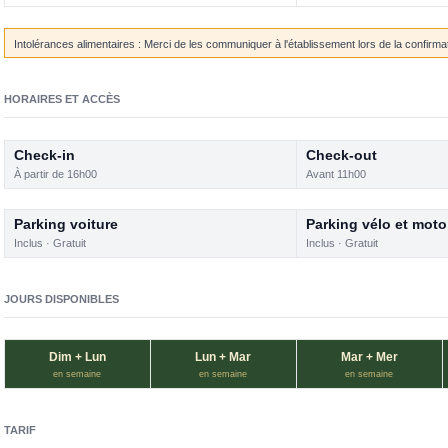
Intolérances alimentaires : Merci de les communiquer à l'établissement lors de la confirma
HORAIRES ET ACCÈS
Check-in
Check-out
À partir de 16h00
Avant 11h00
Parking voiture
Parking vélo et moto
Inclus · Gratuit
Inclus · Gratuit
JOURS DISPONIBLES
Dim + Lun
Lun + Mar
Mar + Mer
en semaine
en semaine
en semaine
TARIF