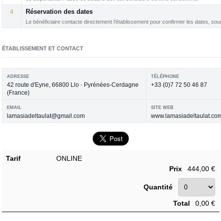
4
Réservation des dates
Le bénéficiaire contacte directement l'établissement pour confirmer les dates, sous
ÉTABLISSEMENT ET CONTACT
ADRESSE
TÉLÉPHONE
42 route d'Eyne, 66800 Llo · Pyrénées-Cerdagne
+33 (0)7 72 50 46 87
(France)
EMAIL
SITE WEB
lamasiadeltaulat@gmail.com
www.lamasiadeltaulat.co
Tarif
ONLINE
Prix
444,00 €
Quantité
Total
0,00 €