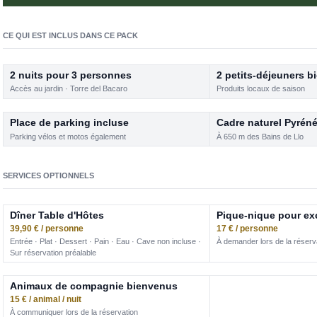
CE QUI EST INCLUS DANS CE PACK
2 nuits pour 3 personnes
2 petits-déjeuners b
Accès au jardin · Torre del Bacaro
Produits locaux de saison
Place de parking incluse
Cadre naturel Pyrén
Parking vélos et motos également
À 650 m des Bains de Llo
SERVICES OPTIONNELS
Dîner Table d'Hôtes
Pique-nique pour ex
39,90 € / personne
17 € / personne
Entrée · Plat · Dessert · Pain · Eau · Cave non incluse ·
À demander lors de la réserv
Sur réservation préalable
Animaux de compagnie bienvenus
15 € / animal / nuit
À communiquer lors de la réservation