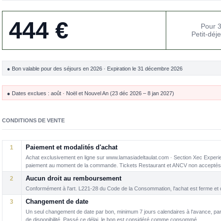
444 €
Pour 3
Petit-déj
● Bon valable pour des séjours en 2026 · Expiration le 31 décembre 2026
● Dates exclues : août · Noël et Nouvel An (23 déc 2026 – 8 jan 2027)
CONDITIONS DE VENTE
1
Paiement et modalités d'achat
Achat exclusivement en ligne sur www.lamasiadeltaulat.com · Section Xec Exper
paiement au moment de la commande. Tickets Restaurant et ANCV non acceptés
2
Aucun droit au remboursement
Conformément à l'art. L221-28 du Code de la Consommation, l'achat est ferme et déf
3
Changement de date
Un seul changement de date par bon, minimum 7 jours calendaires à l'avance, par 
de disponibilité. Passé ce délai, le bon est considéré comme consommé.