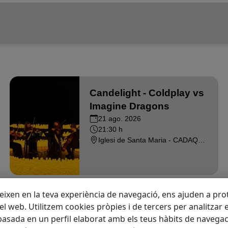
Candelight - Coldplay vs
Imagine Dragons
21 ago. 2026
21:30 h
Iglesi de Santa Maria - CADAQUES
eixen en la teva experiència de navegació, ens ajuden a prote
 del web. Utilitzem cookies pròpies i de tercers per analitzar 
asada en un perfil elaborat amb els teus hàbits de navegac