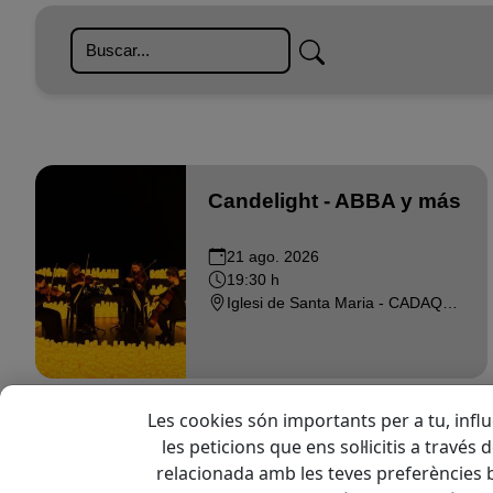
ONLINE
Candelight - ABBA y más
21 ago. 2026
19:30 h
Iglesi de Santa Maria - CADAQUES
Les cookies són importants per a tu, influ
les peticions que ens sol·licitis a través
relacionada amb les teves preferències b