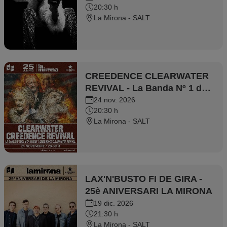
20:30 h
La Mirona - SALT
CREEDENCE CLEARWATER
REVIVAL - La Banda Nº 1 del
món tribut a Creedence
24 nov. 2026
20:30 h
Clearwater Revival
La Mirona - SALT
LAX'N'BUSTO FI DE GIRA -
25è ANIVERSARI LA MIRONA
19 dic. 2026
21:30 h
La Mirona - SALT