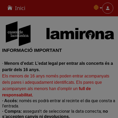
Inici
Menu
INFORMACIÓ IMPORTANT
·
Menors d'edat: L’edat legal per entrar als concerts és a
partir dels 16 anys.
Els menors de 16 anys només poden entrar acompanyats
dels pares i adequadament identificats. Els pares que
acompanyen als menors han d'omplir un
full de
r
esponsabilitat
.
només es podrà entrar al recinte el dia que consta a
· Accés:
l’entrada.
assegura’t de seleccionar la data correcta;
· Compra:
no
s’accepten canvis ni devolucions.