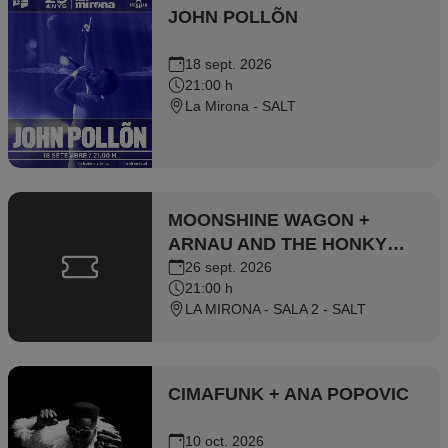
JOHN POLLÕN
18 sept. 2026
21:00 h
La Mirona - SALT
MOONSHINE WAGON +
ARNAU AND THE HONKY
TONK LOSERS
26 sept. 2026
21:00 h
LA MIRONA - SALA 2 - SALT
CIMAFUNK + ANA POPOVIC
10 oct. 2026