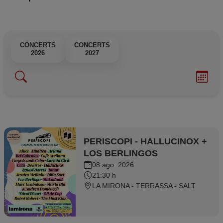
CONCERTS
CONCERTS
CONCERTS
2026
2027
PERISCOPI - HALLUCINOX +
LOS BERLINGOS
08 ago. 2026
21:30 h
LA MIRONA - TERRASSA - SALT